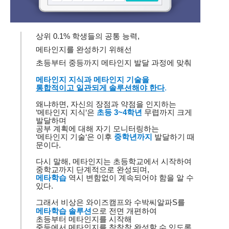
상위
0.1%
학생들의 공통 능력
,
메타인지를 완성하기 위해선
초등부터 중등까지
메타인지 발달 과정에 맞춰
메타인지 지식과 메타인지 기술을
통합적이고 일관되게 솔루션해야 한다
.
왜냐하면
,
자신의 장점과 약점을 인지하는
‘
메타인지 지식
‘
은
초등
3~4
학년
무렵까지 크게
발달하며
공부 계획에 대해 자기 모니터링하는
‘
메타인지 기술
‘
은 이후
중학년까지
발달하기 때
문이다
.
다시 말해
,
메타인지는 초등학교에서 시작하여
중학교까지 단계적으로 완성되며
,
메타학습
역시 변함없이 계속되어야 함을 알 수
있다
.
그래서 비상은
와이즈캠프와
수박씨알파
S
를
메타학습 솔루션
으로 전면 개편하여
초등부터 메타인지를 시작해
중등에서 메타인지를
착착착
완성할 수 있도록