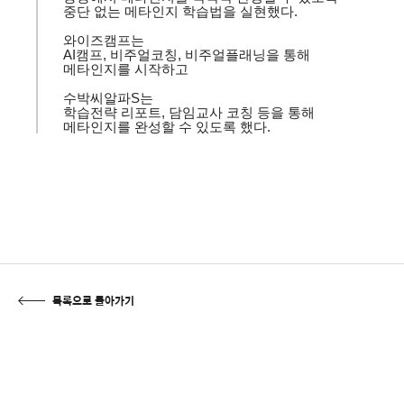
중단 없는 메타인지 학습법을 실현했다
.
와이즈캠프는
AI
캠프
,
비주얼코칭
,
비주얼플래닝을
통해
메타인지를 시작하고
수박씨알파
S
는
학습전략 리포트
,
담임교사 코칭 등을 통해
메타인지를 완성할 수 있도록 했다
.
목록으로 돌아가기