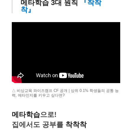
메타학습 3대 원칙
『착착
착』
△ 비상교육 와이즈캠프 CF 공개 | 상위 0.1% 학생들의 공통 능
력, 메타인지를 키우고 싶다면?
메타학습
으로!
집에서도 공부를
착착착