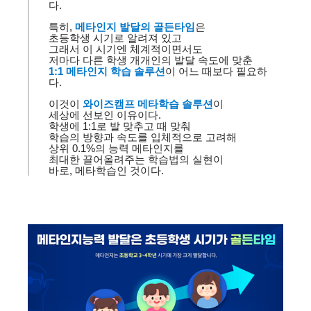
다
.
특히
,
메타인지 발달의
골든타임
은
초등학생 시기로 알려져 있고
그래서 이 시기엔 체계적이면서도
저마다 다른 학생 개개인의 발달 속도에 맞춘
1:1
메타인지 학습 솔루션
이 어느 때보다 필요하
다
.
이것이
와이즈캠프
메타학습 솔루션
이
세상에 선보인 이유이다
.
학생에
1:1
로 발 맞추고 때 맞춰
학습의 방향과 속도를 입체적으로 고려해
상위
0.1%
의 능력 메타인지를
최대한 끌어올려주는 학습법의 실현이
바로
,
메타학습인 것이다
.