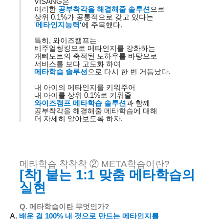
VISANG
은
이러한
공부착각을 해결해줄 솔루션
으로
상위
0.1%
가 공통적으로 갖고 있다는
'
메타인지능력'
에 주목했다
.
특히
,
와이즈캠프는
비주얼씽킹으로
메타인지를 강화하는
개뼈노트의
축적된 노하우를 바탕으로
서비스를 보다 고도화 하여
메타학습 솔루션
으로 다시 한 번 거듭났다
.
내 아이의 메타인지를 키워주어
내 아이를 상위
0.1%
로 키워줄
와이즈캠프
메타학습 솔루션
과 함께
공부착각을 해결해줄 메타학습에 대해
더 자세히 알아보도록 하자
.
메타학습
착착착
②
META
학습이란
?
[
착
]
붙는
1:1
맞춤 메타학습의
실현
Q.
메타학습이란
무엇인가
?
A.
배운 걸
100%
내 것으로 만드는
메타인지를