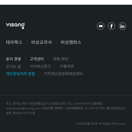
유
페
링
튜
이
크
브
스
드
테라북스
비상교과서
비상캠퍼스
북
인
윤리 경영
고객센터
제휴/제안
오시는 길
사이버신문고
이용약관
개인정보처리 방침
지적재산권침해제보센터
주소: 경기도 과천시 과천대로2길 54 그라운드브이 | TEL: 1544-0554 |
대표메일:
webmaster@visang.com | 대표자명: 양태회 | 사업자등록번호: 211-87-07735 | 통신판매업신고
번호: 제2006-02731호
© 비상교육 2018. All Rights Reserved.