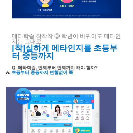
메타학습
착착착
③
학년이 바뀌어도 메타인
지는 그대로
[
착
]
실하게 메타인지를
초등부
터 중등까지
Q.
메타학습
,
언제부터 언제까지 해야 할까
?
A.
초등부터 중등까지
변함없이 쭉