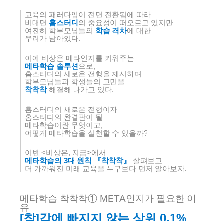
교육의 패러다임이 전면 전환됨에 따라
비대면
홈스터디
의 중요성이 떠오르고 있지만
여전히 학부모님들의
학습 격차
에 대한
우려가 남아있다.
이에 비상은 메타인지를 키워주는
메타학습 솔루션
으로,
홈스터디의 새로운 전형을 제시하며
학부모님들과 학생들의 고민을
착착착
해결해 나가고 있다.
홈스터디의 새로운 전형이자
홈스터디의 완결판이 될
메타학습이란 무엇이고,
어떻게 메타학습을 실천할 수 있을까?
이번 <비상은, 지금>에서
메타학습의 3대 원칙 『착착착』
살펴보고
더 가까워진 미래 교육을 누구보다 먼저 알아보자.
메타학습
착착착
①
META
인지가
필요한 이
유
[
착
]
각에 빠지지 않는 상위
0.1%