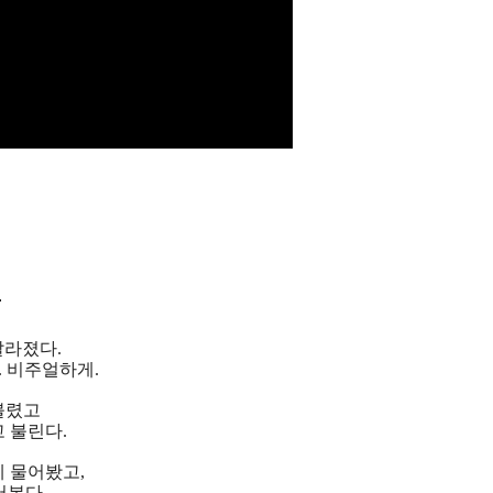
법
달라졌다.
 비주얼하게.
불렸고
 불린다.
에 물어봤고,
어본다.