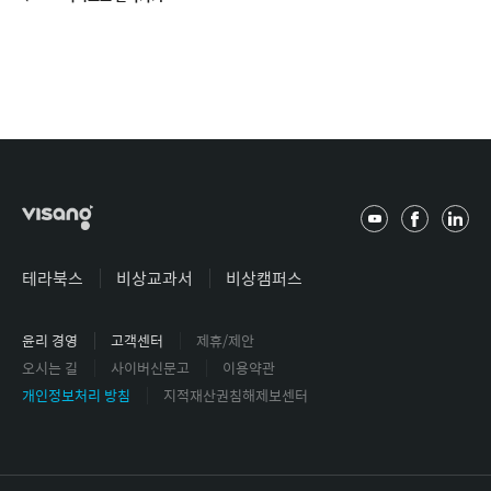
유
페
링
튜
이
크
브
스
드
테라북스
비상교과서
비상캠퍼스
북
인
윤리 경영
고객센터
제휴/제안
오시는 길
사이버신문고
이용약관
개인정보처리 방침
지적재산권침해제보센터