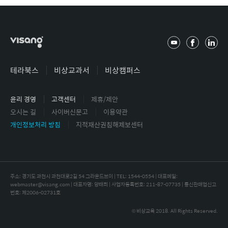
유
페
링
튜
이
크
브
스
드
테라북스
비상교과서
비상캠퍼스
북
인
윤리 경영
고객센터
제휴/제안
오시는 길
사이버신문고
이용약관
개인정보처리 방침
지적재산권침해제보센터
주소: 경기도 과천시 과천대로2길 54 그라운드브이 | TEL: 1544-0554 |
대표메일:
webmaster@visang.com | 대표자명: 양태회 | 사업자등록번호: 211-87-07735 | 통신판매업신고
번호: 제2006-02731호
© 비상교육 2018. All Rights Reserved.