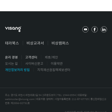
유
페
링
튜
이
크
브
스
드
테라북스
비상교과서
비상캠퍼스
북
인
윤리 경영
고객센터
제휴/제안
오시는 길
사이버신문고
이용약관
개인정보처리 방침
지적재산권침해제보센터
주소: 경기도 과천시 과천대로2길 54 그라운드브이 | TEL: 1544-0554 |
대표메일:
webmaster@visang.com | 대표자명: 양태회 | 사업자등록번호: 211-87-07735 | 통신판매업신고
번호: 제2006-02731호
© 비상교육 2018. All Rights Reserved.