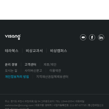
유
페
링
튜
이
크
브
스
드
테라북스
비상교과서
비상캠퍼스
북
인
윤리 경영
고객센터
제휴/제안
오시는 길
사이버신문고
이용약관
개인정보처리 방침
지적재산권침해제보센터
주소: 경기도 과천시 과천대로2길 54 그라운드브이 | TEL: 1544-0554 |
대표메일:
webmaster@visang.com | 대표자명: 양태회 | 사업자등록번호: 211-87-07735 | 통신판매업신고