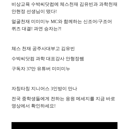
비상교육 수박씨닷컴에 체스천재 김유빈과 과학천재
안현정 선생님이 떴다!
얼굴천재 미미미누 MC와 함께하는 신조어/구조어
퀴즈 대결! 과연 승자는?!
체스 천재 공주사대부고 김유빈
수박씨닷컴 과학 대표강사 안형정쌤
구독자 37만 유튜버 미미미누
자칭타칭 지니어스 3인방이 만나
전국 중학생들에게 전하는 응원 메세지를
지금 바로
영상에서 확인하세요!