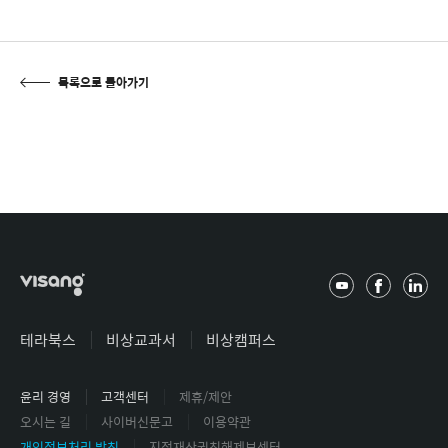
목록으로 돌아가기
유
페
링
튜
이
크
브
스
드
테라북스
비상교과서
비상캠퍼스
북
인
윤리 경영
고객센터
제휴/제안
오시는 길
사이버신문고
이용약관
개인정보처리 방침
지적재산권침해제보센터