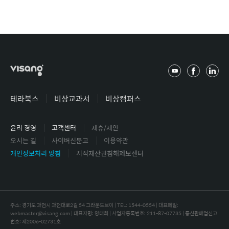
유
페
링
튜
이
크
브
스
드
테라북스
비상교과서
비상캠퍼스
북
인
윤리 경영
고객센터
제휴/제안
오시는 길
사이버신문고
이용약관
개인정보처리 방침
지적재산권침해제보센터
주소: 경기도 과천시 과천대로2길 54 그라운드브이 | TEL: 1544-0554 |
대표메일:
webmaster@visang.com | 대표자명: 양태회 | 사업자등록번호: 211-87-07735 | 통신판매업신고
번호: 제2006-02731호