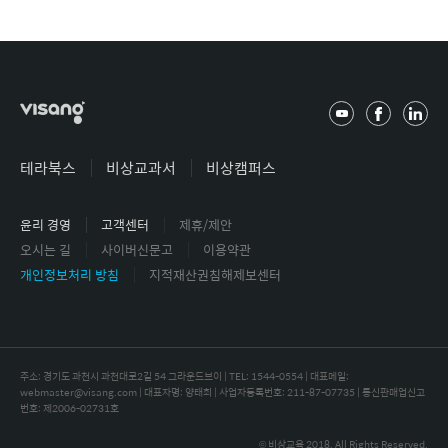
유
페
링
튜
이
크
브
스
드
테라북스
비상교과서
비상캠퍼스
북
인
윤리 경영
고객센터
제휴/제안
오시는 길
사이버신문고
이용약관
개인정보처리 방침
지적재산권침해제보센터
주소: 경기도 과천시 과천대로2길 54 그라운드브이 | TEL: 1544-0554 |
대표메일:
webmaster@visang.com | 대표자명: 양태회 | 사업자등록번호: 211-87-07735 | 통신판매업신고
번호: 제2006-02731호
© 비상교육 2018. All Rights Reserved.