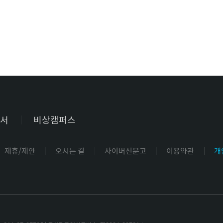
서
비상캠퍼스
제휴/제안
오시는 길
사이버신문고
이용약관
개