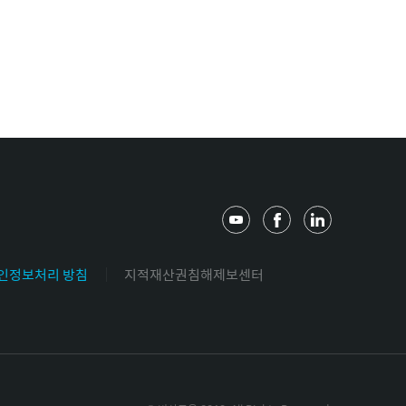
유
페
링
튜
이
크
브
스
드
인정보처리 방침
지적재산권침해제보센터
북
인