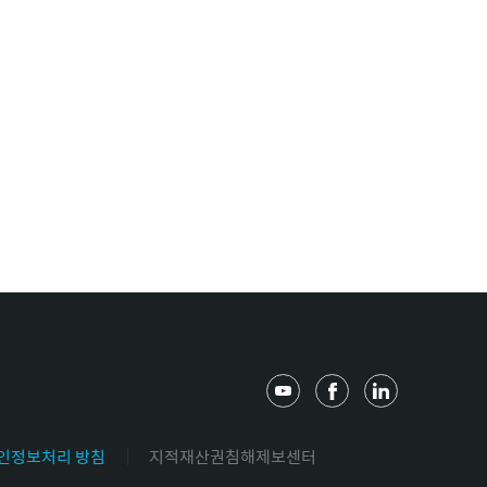
유
페
링
튜
이
크
브
스
드
인정보처리 방침
지적재산권침해제보센터
북
인