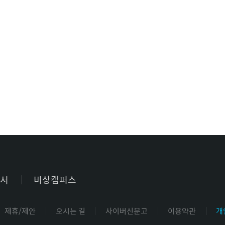
서
비상캠퍼스
제휴/제안
오시는 길
사이버신문고
이용약관
개