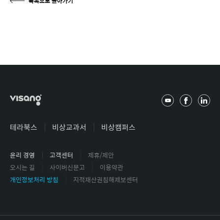
목록으로 돌아가기
유
페
링
튜
이
크
브
스
드
테라북스
비상교과서
비상캠퍼스
북
인
윤리 경영
고객센터
제휴/제안
오시는 길
사이버신문고
이용약관
개인정보처리 방침
지적재산권침해제보센터