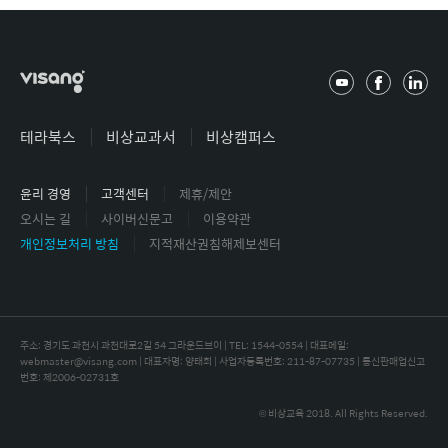
유
페
링
튜
이
크
브
스
드
테라북스
비상교과서
비상캠퍼스
북
인
윤리 경영
고객센터
제휴/제안
오시는 길
사이버신문고
이용약관
개인정보처리 방침
지적재산권침해제보센터
주소: 경기도 과천시 과천대로2길 54 그라운드브이 | TEL: 1544-0554 |
대표메일:
webmaster@visang.com | 대표자명: 양태회 | 사업자등록번호: 211-87-07735 | 통신판매업신고
번호: 제2006-02731호
© 비상교육 2018. All Rights Reserved.