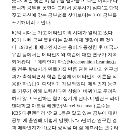
했다. 혹은 낮은 IQ 점수를 받아들고 ‘나는 머리가 나
쁘니까 공부를 못한다 그래서 공부하기 싫다’고 단정
짓고 자신에 맞는 공부법을 찾기보다는 아예 공부를
포기해버리고 만다.
IQ의 시대는 가고 메타인지의 시대가 열리고 있다.
IQ가 나빠 공부 못한다는 말은 이제 옛말이 된 것이
다. 1970년대 메타인지라는 용어가 등장한 후 미국과
유럽 등에서는 메타인지와 학습에 대한 연구가 지속
되어왔다. 『메타인지 학습(Metacognition Learning)』
등 전문 학술지가 만들어질 만큼 관련 분야의 연구성
과가 축적되면서 학습 현장에서 메타인지 이론을 적
용한 학습법이 다양하게 개발되었다. 메타인지 능력
을 키우기 위해 노력한다면 상황이 바뀌어도 두려워
하지 않고 도전하는 힘이 생기게 된다. 네델란드 라이
덴대학교 마르셀 베엔만(Marcel Veenman) 교수는
KBS 다큐멘터리 ‘전교 1등은 알고 있는 공부에 대한
공부’에 출연해 이렇게 말했다. “25년여간 연구한 결
과 메타인지가 IQ보다 성적을 더 잘 예측하는 변수라