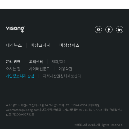
유
페
링
튜
이
크
브
스
드
테라북스
비상교과서
비상캠퍼스
북
인
윤리 경영
고객센터
제휴/제안
오시는 길
사이버신문고
이용약관
개인정보처리 방침
지적재산권침해제보센터
주소: 경기도 과천시 과천대로2길 54 그라운드브이 | TEL: 1544-0554 |
대표메일:
webmaster@visang.com | 대표자명: 양태회 | 사업자등록번호: 211-87-07735 | 통신판매업신고
번호: 제2006-02731호
© 비상교육 2018. All Rights Reserved.